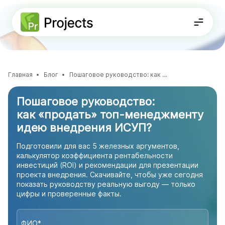
Решения
Главная
Блог
Пошаговое руководство: как «продать» топ-менеджменту идею внедрения ИСУП?
ФУНКЦИОНАЛЬНОСТЬ
Стратегическое планирование
8-800-234-72-11
Проектная документация
Пошаговое руководство:
Планирование проектов
Получить консультацию
Портфели и программы
как «продать»
топ-менеджменту
Agile-доски
База знаний
идею внедрения ИСУП?
ДЛЯ КОМАНД
Для
ИТ-департаментов
Подготовили для вас 5 железных аргументов,
калькулятор коэффициента рентабельности
инвестиций (ROI) и рекомендации для презентации
проекта внедрения. Скачивайте, чтобы уже сегодня
показать руководству реальную выгоду — только
цифры и проверенные факты.