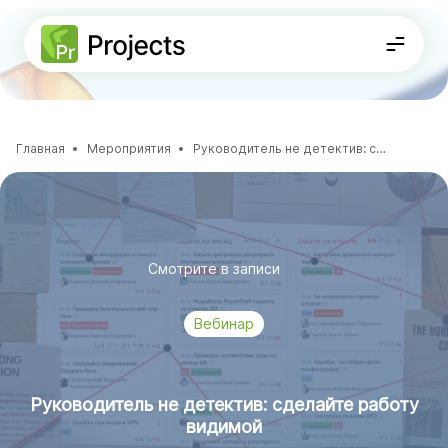
Решения
Главная
Мероприятия
Руководитель не детектив: сделайте работу видимой
ФУНКЦИОНАЛЬНОСТЬ
Стратегическое планирование
8-800-234-72-11
Проектная документация
Планирование проектов
Получить консультацию
Портфели и программы
Agile-доски
База знаний
ДЛЯ КОМАНД
Смотрите в записи
Для
ИТ-департаментов
Вебинар
Руководитель не детектив: сделайте работу
видимой