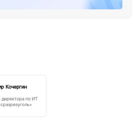
р Кочергин
 директора по ИТ
ссразрезуголь»