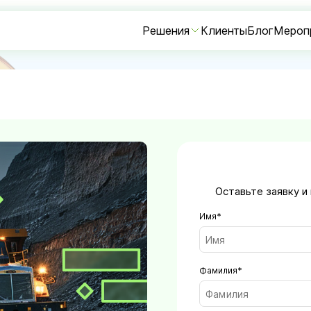
Решения
Клиенты
Блог
Мероп
ФУНКЦИОНАЛЬНОСТЬ
ДЛЯ КОМАНД
Стратегическое планирование
Для
ИТ-департаментов
Проектная документация
Планирование проектов
Портфели и программы
Agile-доски
База знаний
Оставьте заявку и
Имя*
Фамилия*