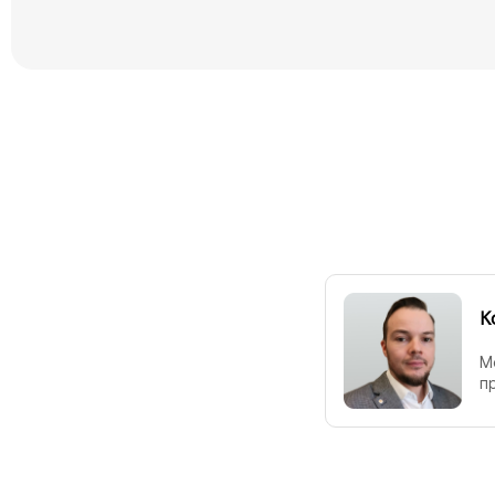
К
М
п