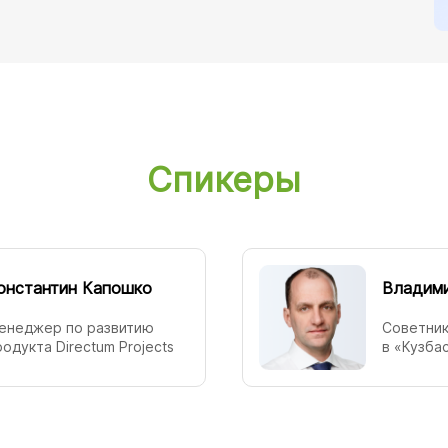
Спикеры
онстантин Капошко
Владими
енеджер по развитию
Советник
родукта Directum Projects
в «Кузба