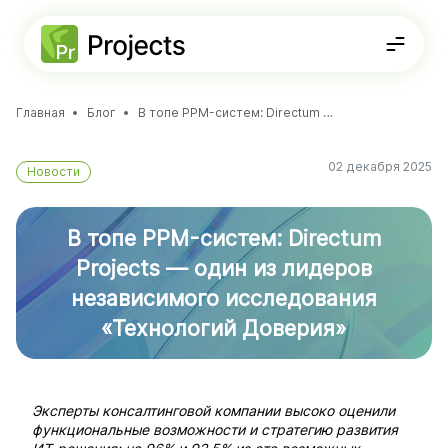
Главная
Блог
В топе PPM-систем: Directum Projects — один из лидеров независимого исследования «Технологий Доверия»
Решения
ФУНКЦИОНАЛЬНОСТЬ
02 декабря 2025
Новости
Стратегическое планирование
8-800-234-72-11
Проектная документация
Планирование проектов
Получить консультацию
Портфели и программы
Agile-доски
В топе PPM-систем: Directum
База знаний
ДЛЯ КОМАНД
Projects — один из лидеров
Для
ИТ-департаментов
независимого исследования
«Технологий Доверия»
Эксперты консалтинговой компании высоко оценили
функциональные возможности и стратегию развития