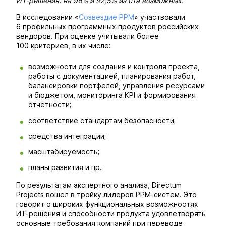
ИТ-решения: на 96% и 92,5% из ста возможных.
В исследовании «
Созвездие PPM
» участвовали
6 профильных программных продуктов российских
вендоров. При оценке учитывали более
100 критериев, в их числе:
возможности для создания и контроля проекта,
работы с документацией, планирования работ,
балансировки портфелей, управления ресурсами
и бюджетом, мониторинга KPI и формирования
отчетности;
соответствие стандартам безопасности;
средства интеграции;
масштабируемость;
планы развития и пр.
По результатам экспертного анализа, Directum
Projects вошел в тройку лидеров PPM-cистем. Это
говорит о широких функциональных возможностях
ИТ-решения и способности продукта удовлетворять
основные требования компаний при переводе