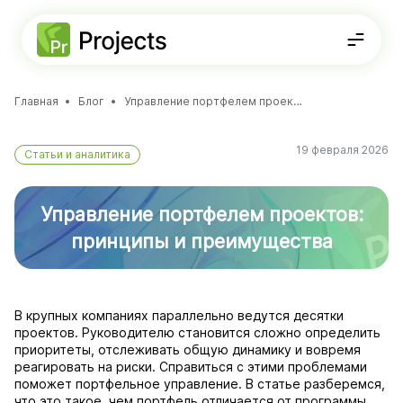
Главная
Блог
Управление портфелем проектов: принципы и преимущества
Решения
ФУНКЦИОНАЛЬНОСТЬ
19 февраля 2026
Статьи и аналитика
Стратегическое планирование
8-800-234-72-11
Проектная документация
Планирование проектов
Получить консультацию
Портфели и программы
Agile-доски
Управление портфелем проектов:
База знаний
ДЛЯ КОМАНД
принципы и преимущества
Для
ИТ-департаментов
В крупных компаниях параллельно ведутся десятки
проектов. Руководителю становится сложно определить
приоритеты, отслеживать общую динамику и вовремя
реагировать на риски. Справиться с этими проблемами
поможет портфельное управление. В статье разберемся,
что это такое, чем портфель отличается от программы,