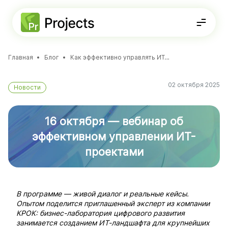
Главная
Блог
Как эффективно управлять ИТ-проектами
Решения
ФУНКЦИОНАЛЬНОСТЬ
02 октября 2025
Новости
Стратегическое планирование
8-800-234-72-11
Проектная документация
Планирование проектов
Получить консультацию
Портфели и программы
Agile-доски
16 октября — вебинар об
База знаний
ДЛЯ КОМАНД
эффективном управлении ИТ-
Для
ИТ-департаментов
проектами
В программе — живой диалог и реальные кейсы.
Опытом поделится приглашенный эксперт из компании
КРОК: бизнес-лаборатория цифрового развития
занимается созданием ИТ-ландшафта для крупнейших